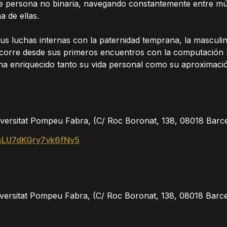
y de persona no binaria, navegando constantemente entre múl
a de ellas.
 luchas internas con la paternidad temprana, la masculinid
 recorre desde sus primeros encuentros con la computación 
ha enriquecido tanto su vida personal como su aproximación 
versitat Pompeu Fabra, (C/ Roc Boronat, 138, 08018 Barc
e/sLU7dKGry7vk6fNv5
versitat Pompeu Fabra, (C/ Roc Boronat, 138, 08018 Barc