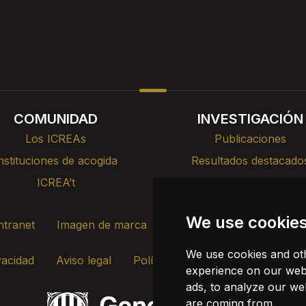
COMUNIDAD
INVESTIGACIÓN
Los ICREAs
Publicaciones
nstituciones de acogida
Resultados destacado
ICREA’t
Cursos, formación y cha
We use cookie
ntranet
Imagen de marca
Contacto
Transparenc
We use cookies and oth
vacidad
Aviso legal
Política de cookies
Actualizar c
experience on our webs
ads, to analyze our web
are coming from.