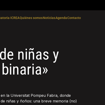
atoria ICREA
Quiénes somos
Noticias
Agenda
Contacto
de niñas y
binaria»
 en la Universitat Pompeu Fabra, donde
os de niñas y ñoños: una breve memoria (no)