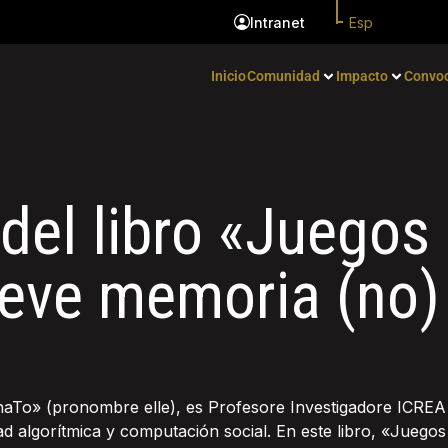
Esp
Intranet
Inicio
Comunidad
Impacto
Convoc
del libro «Juegos 
eve memoria (no) 
ChaTo» (pronombre elle), es Profesore Investigadore ICREA
dad algorítmica y computación social. En este libro, «Jueg