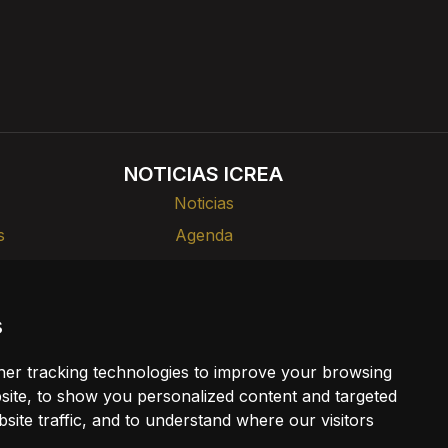
NOTICIAS ICREA
Noticias
s
Agenda
rlas
Divulgación
s
ia
er tracking technologies to improve your browsing
ookies
ite, to show you personalized content and targeted
site traffic, and to understand where our visitors