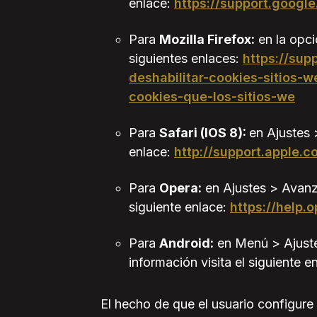
enlace:
https://support.goog
Para
Mozilla Firefox:
en la opci
siguientes enlaces:
https://sup
deshabilitar-cookies-sitios-w
cookies-que-los-sitios-we
Para
Safari (IOS 8):
en Ajustes 
enlace:
http://support.apple
Para
Opera:
en Ajustes > Avanza
siguiente enlace:
https://help.
Para
Android:
en Menú > Ajustes
información visita el siguiente e
El hecho de que el usuario configur