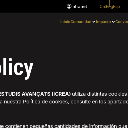
Cat
Eng
Esp
Intranet
Inicio
Comunidad
Impacto
Convoc
licy
 ESTUDIS AVANÇATS (ICREA)
utiliza distintas cookie
 a nuestra Política de cookies, consulte en los aparta
que contienen pequeñas cantidades de información que