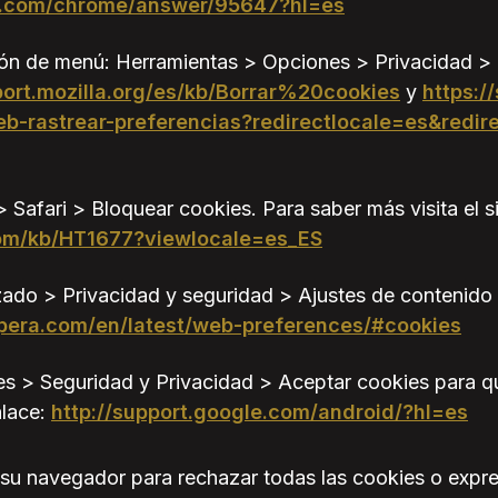
le.com/chrome/answer/95647?hl=es
ón de menú: Herramientas > Opciones > Privacidad > C
port.mozilla.org/es/kb/Borrar%20cookies
y
https:/
eb-rastrear-preferencias?redirectlocale=es&redire
> Safari > Bloquear cookies. Para saber más visita el s
.com/kb/HT1677?viewlocale=es_ES
do > Privacidad y seguridad > Ajustes de contenido >
opera.com/en/latest/web-preferences/#cookies
 > Seguridad y Privacidad > Aceptar cookies para que
nlace:
http://support.google.com/android/?hl=es
e su navegador para rechazar todas las cookies o exp