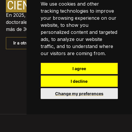
CIENTÍFICAS
We use cookies and other
tracking technologies to improve
En 2025, investigadores ICREA dirigieron 170 tesis
your browsing experience on our
doctorales, impartieron 154 cursos de posgrado y dio
website, to show you
más de 300 charlas magistrales.
personalized content and targeted
ads, to analyze our website
Ir a otras producciones científicas
traffic, and to understand where
our visitors are coming from.
I agree
I decline
Change my preferences
ICREA