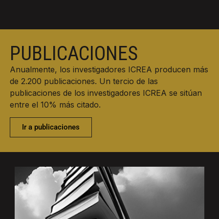
PUBLICACIONES
Anualmente, los investigadores ICREA producen más
de 2.200 publicaciones. Un tercio de las
publicaciones de los investigadores ICREA se sitúan
entre el 10% más citado.
Ir a publicaciones