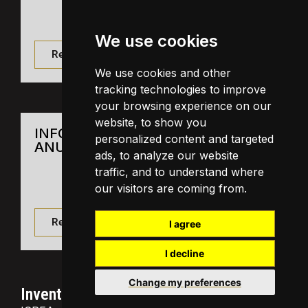
We use cookies
Read document
We use cookies and other
tracking technologies to improve
your browsing experience on our
website, to show you
INFORME AUDITORIA I COMPTES
personalized content and targeted
ANUALS 2025
ads, to analyze our website
traffic, and to understand where
our visitors are coming from.
Read document
I agree
I decline
Change my preferences
Inventari de bens inmobles