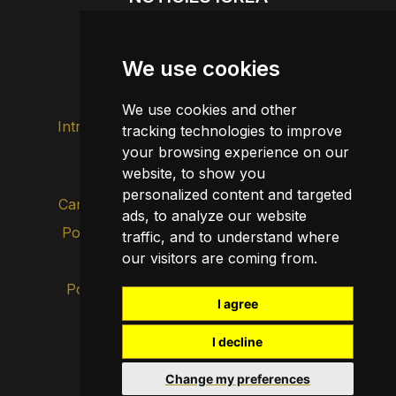
Notícies
Agenda
We use cookies
Divulgació
We use cookies and other
Intranet
Imatge de marca
Contacte
tracking technologies to improve
your browsing experience on our
Transparència
website, to show you
personalized content and targeted
Canal d’alertes intern
ads, to analyze our website
Política de privacitat
traffic, and to understand where
Actualitza les cookies
our visitors are coming from.
Avís legal
Política de cookies
I agree
I decline
Change my preferences