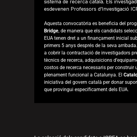
sistema de recerca català. Els investiga
esdevenen Professors d’Investigació IC
Aquesta
convocatòria
es
beneficia
del
pro
Bridge
,
de
manera
que
els
candidats
selec
EUA
tenen
dret
a
un
finançament
inicial
sub
primers
5
anys
després
de
la
seva
arribada
a
cobrir
la
contractació
de
investigadors
pr
tècnics
de
recerca
,
adquisicions
d
‘
equipam
costos
de
recerca
necessaris
per
construir
plenament
funcional
a
Catalunya
.
El
Catalo
iniciativa
del
govern
català
per
donar
supor
que
provingui
específicament
dels
EUA
.