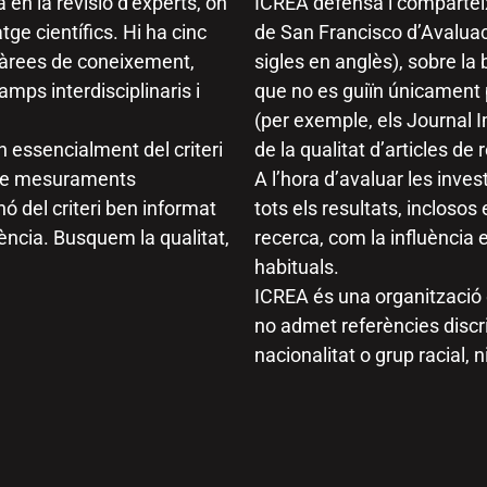
en la revisió d’experts, on
ICREA defensa i comparteix
ratge científics. Hi ha cinc
de San Francisco d’Avaluac
s àrees de coneixement,
sigles en anglès), sobre la
mps interdisciplinaris i
que no es guiïn únicament
(per exemple, els Journal 
 essencialment del criteri
de la qualitat d’articles de 
e de mesuraments
A l’hora d’avaluar les inve
ó del criteri ben informat
tots els resultats, inclosos
lència. Busquem la qualitat,
recerca, com la influència en
habituals.
ICREA és una organització qu
no admet referències discr
nacionalitat o grup racial, 