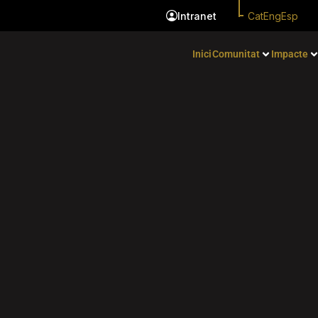
Cat
Eng
Esp
Intranet
Inici
Comunitat
Impacte