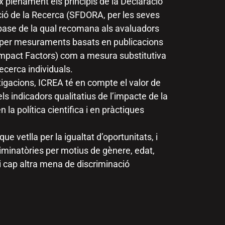
 plenament els principis de la Declaració
ió de la Recerca (SFDORA, per les seves
 base de la qual recomana als avaluadors
 per mesuraments basats en publicacions
Impact Factors) com a mesura substitutiva
recerca individuals.
stigacions, ICREA té en compte el valor de
 els indicadors qualitatius de l’impacte de la
 la política cientifica i en pràctiques
e vetlla per la igualtat d’oportunitats, i
iminatòries per motius de gènere, edat,
ni cap altra mena de discriminació