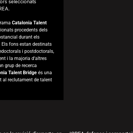
dors seleccionats
REA.
grama
Catalonia
Talent
cionats
procedents
dels
stancial
durant
els
.
Els
fons
estan
destinats
edoctorals
i
postdoctorals
,
ent
i
la
majoria
d
‘
altres
un
grup
de
recerca
nia Talent Bridge
és
una
t
al
reclutament
de
talent