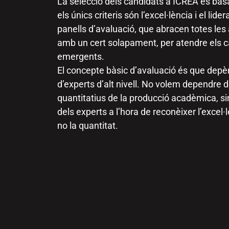
La selecció dels candidats a ICREA es basa 
els únics criteris són l’excel·lència i el lide
panells d’avaluació, que abracen totes le
amb un cert solapament, per atendre els ca
emergents.
El concepte bàsic d’avaluació és que depèn
d’experts d’alt nivell. No volem dependr
quantitatius de la producció acadèmica, sin
dels experts a l’hora de reconèixer l’excel·
no la quantitat.