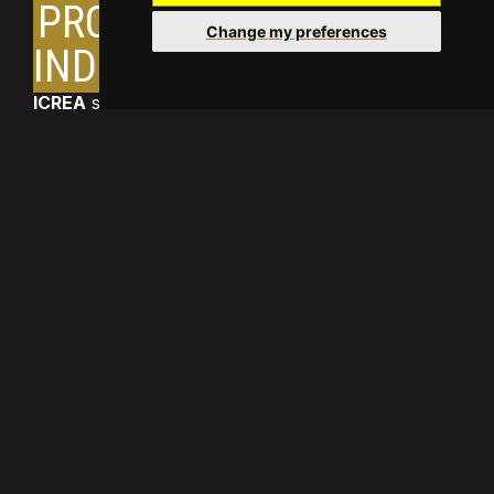
PROPIETAT
Change my preferences
INDUSTRIAL
ICREA
selecciona els investigadors únicament
segons els seus mèrits científics. No obstant això,
l’excel·lència científica porta sovint a la invenció de
noves tecnologies i solucions. Quan passa això,
ICREA fa costat a l’aprofitament d’aquestes
oportunitats.
Els catedràtics de recerca de la ICREA treballen a
diverses universitats i centres de recerca. Per això
la titularitat de qualsevol propietat industrial es
comparteix sempre entre la ICREA i la institució
d’acollida.
Perquè les negociacions siguin el més àgils i
concloents possible, les institucions d’acollida