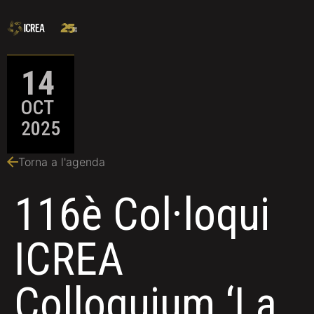
14
OCT
2025
Torna a l'agenda
116è Col·loqui
ICREA
Colloquium ‘La