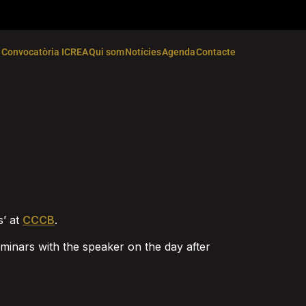
Convocatòria ICREA
Qui som
Notícies
Agenda
Contacte
s’ at
CCCB
.
eminars with the speaker on the day after