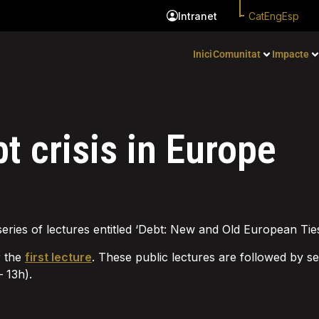
Cat
Eng
Esp
Intranet
Inici
Comunitat
Impacte
t crisis in Europe
series of lectures entitled ‘Debt: New and Old European Tie
r the
first lecture
. These public lectures are followed by s
– 13h).