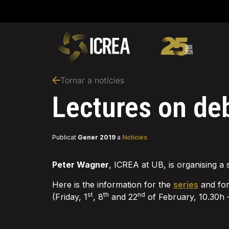
Tornar a notícies
Lectures on deb
Publicat
Gener 2019
a
Notícies
Peter Wagner
, ICREA at UB, is organising a 
Here is the information for the
series
and fo
st
th
nd
(Friday, 1
, 8
and 22
of February, 10.30h 