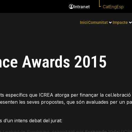
Cat
Eng
Esp
Intranet
Inici
Comunitat
Impacte
nce Awards 2015
ts específics que ICREA atorga per finançar la cel.lebració d
 presenten les seves propostes, que són avaluades per un pa
 d’un intens debat del jurat:
e Locked-in Syndrome
, organitzat per
Fernando Vidal
(ICR