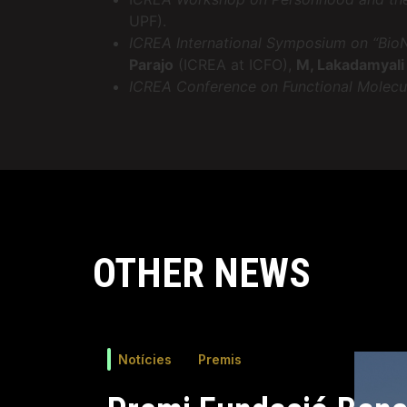
UPF).
ICREA International Symposium on “BioNa
Parajo
(ICREA at ICFO),
M, Lakadamyal
ICREA Conference on Functional Molecu
OTHER NEWS
Notícies
Premis