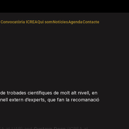
Convocatòria ICREA
Qui som
Notícies
Agenda
Contacte
e trobades científiques de molt alt nivell, en
nell extern d’experts, que fan la recomanació
EA at UAB) and
Gustavo
Deco
(ICREA at