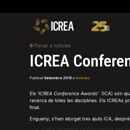
Tornar a notícies
ICREA Confere
Publicat
Setembre 2015
a
Notícies
Els ‘
ICREA Conference Awards
‘ (ICA) són aju
recerca de totes les disciplines. Els ICREAs
final.
Enguany, s’han atorgat tres ajuts ICA, després
I
CREA Workshop on Personhood and th