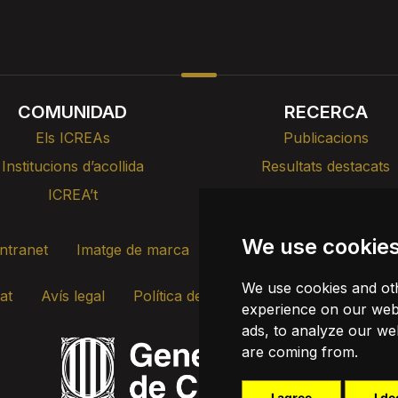
COMUNIDAD
RECERCA
Els ICREAs
Publicacions
Institucions d’acollida
Resultats destacats
ICREA’t
Cursos, formació i xerr
We use cookie
Intranet
Imatge de marca
Contacte
Transparènci
We use cookies and oth
tat
Avís legal
Política de cookies
Actualitza les coo
experience on our webs
ads, to analyze our web
are coming from.
I agree
I de