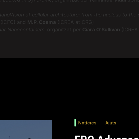
noVision of cellular architecture: from the nucleus to the
i
(ICFO) and
M.P. Cosma
(ICREA at CRG)
lar Nanocontainers
, organitzat per
Ciara O’Sullivan
(ICREA
Notícies
Ajuts