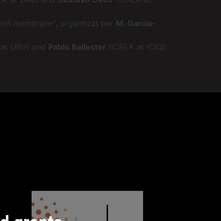
 cell membrane”
, organitzat per
M. Garcia-
 at URV) and
Pablo Ballester
(ICREA at ICIQ).