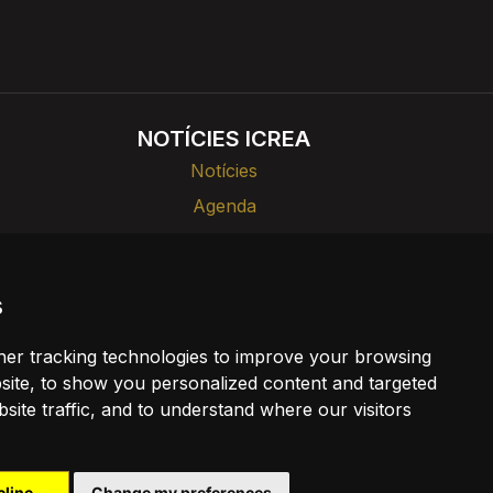
NOTÍCIES ICREA
Notícies
Agenda
ades
Divulgació
s
a
er tracking technologies to improve your browsing
kies
ite, to show you personalized content and targeted
site traffic, and to understand where our visitors
cline
Change my preferences