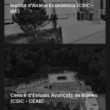
Institut d'Anàlisi Econòmica (CSIC -
IAE)
Centre d'Estudis Avançats de Blanes
(CSIC - CEAB)