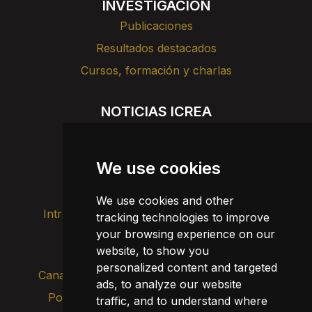
INVESTIGACIÓN
Publicaciones
Resultados destacados
Cursos, formación y charlas
NOTICIAS ICREA
Noticias
Agenda
We use cookies
Divulgación
We use cookies and other
Intranet
Imagen de marca
Contacto
tracking technologies to improve
your browsing experience on our
Transparencia
website, to show you
personalized content and targeted
Canal de alertas internas
ads, to analyze our website
Política de privacidad
traffic, and to understand where
Actualizar cookies