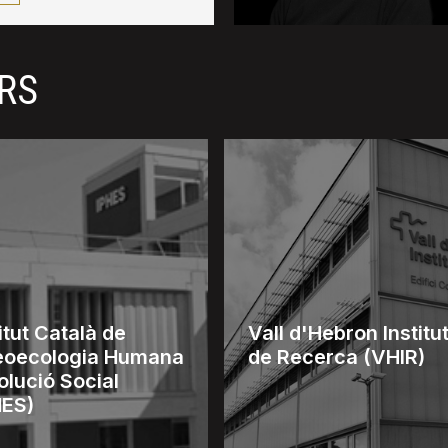
RS
itut Català de
Vall d'Hebron Institu
eoecologia Humana
de Recerca (VHIR)
olució Social
HES)