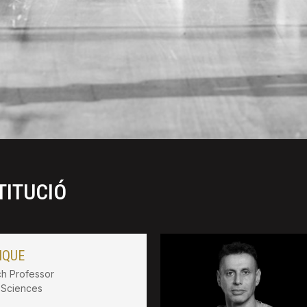
TITUCIÓ
IQUE
h Professor
l Sciences