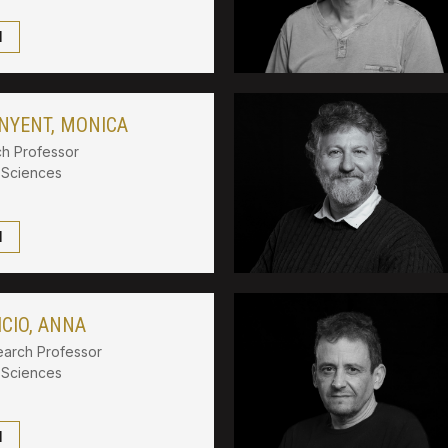
l
NYENT, MONICA
h Professor
l Sciences
l
CIO, ANNA
arch Professor
l Sciences
l