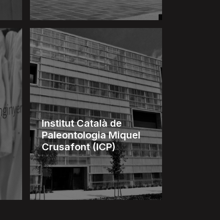
Institut Català de
Paleontologia Miquel
Crusafont (ICP)