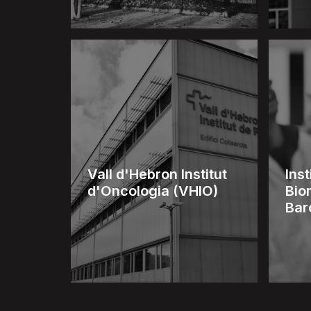
Vall d'Hebron Institut
Ins
d'Oncologia (VHIO)
Bio
Bar