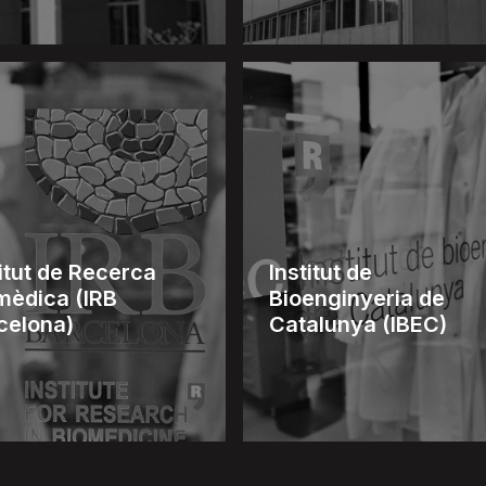
titut de Recerca
Institut de
mèdica (IRB
Bioenginyeria de
celona)
Catalunya (IBEC)