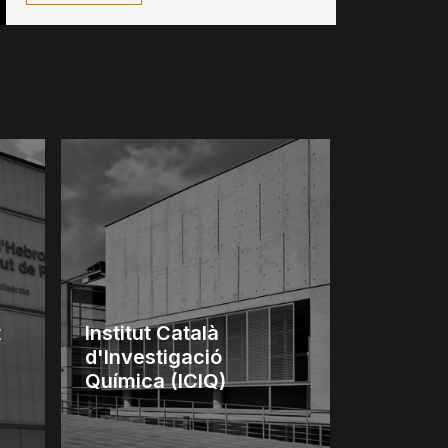
t
Institut Català
d'Investigació
Química (ICIQ)