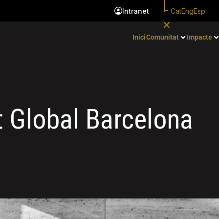
Cat
Eng
Esp
Intranet
Inici
Comunitat
Impacte
ut Global Barcelona