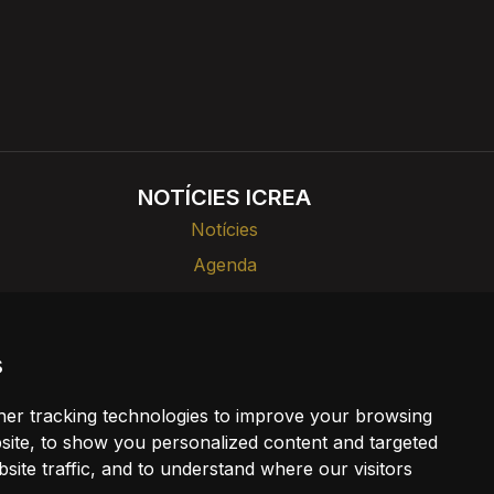
NOTÍCIES ICREA
Notícies
Agenda
ades
Divulgació
s
a
er tracking technologies to improve your browsing
kies
ite, to show you personalized content and targeted
site traffic, and to understand where our visitors