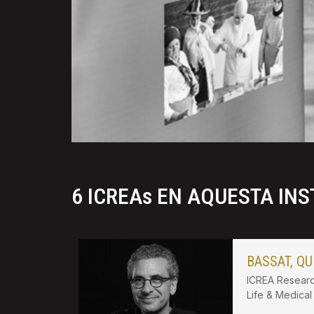
6 ICREAs EN AQUESTA INS
BASSAT, QU
ICREA Researc
Life & Medica