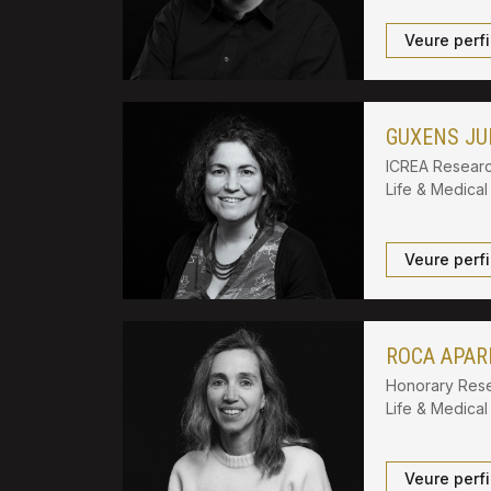
Veure perfi
GUXENS JU
ICREA Researc
Life & Medica
Veure perfi
ROCA APARI
Honorary Rese
Life & Medica
Veure perfi