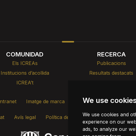
COMUNIDAD
RECERCA
Els ICREAs
Publicacions
Institucions d’acollida
Resultats destacats
ICREA’t
Cursos, formació i xerr
We use cookie
Intranet
Imatge de marca
Contacte
Transparènci
We use cookies and oth
tat
Avís legal
Política de cookies
Actualitza les coo
experience on our webs
ads, to analyze our web