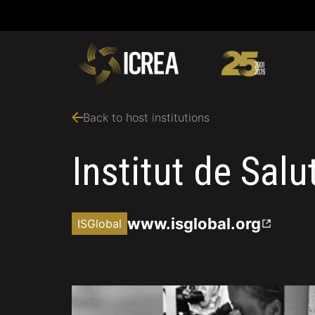
Back to host institutions
Institut de Sal
www.isglobal.org
ISGlobal